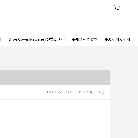
장바구니
분류
]
Shoe Cover Machine [신발덧신기]
♣재고 제품 할인
♣중고 제품 판매
16-07-22 13:08
8,106회
0건