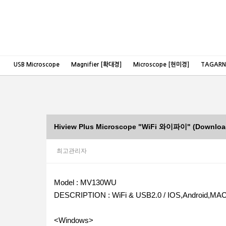
USB Microscope
Magnifier [확대경]
Microscope [현미경]
TAGAR
Hiview Plus Microscope "WiFi 와이파이" (Downl
최고관리자
본문
Model : MV130WU
DESCRIPTION : WiFi & USB2.0 / IOS,Android,MAC,
<Windows>