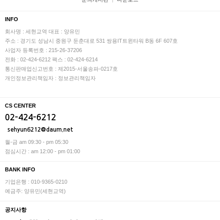
INFO
회사명 : 세현교역
대표 : 양유민
주소 : 경기도 성남시 중원구 둔춘대로 531 쌍용IT트윈타워 B동 6F 607호
사업자 등록번호 : 215-26-37206
전화 : 02-424-6212
팩스 : 02-424-6214
통신판매업신고번호 : 제2015-서울송파-0217호
개인정보관리책임자 : 정보관리책임자
CS CENTER
02-424-6212
sehyun6212@daum.net
월-금 am 09:30 - pm 05:30
점심시간 : am 12:00 - pm 01:00
BANK INFO
기업은행 : 010-9365-0210
예금주: 양유민(세현교역)
공지사항