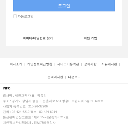
자동로그인
아이디/비밀번호 찾기
회원 가입
회사소개
개인정보취급방침
서비스이용약관
공지사항
자유게시판
문의게시판
다운로드
INFO
회사명 : 세현교역
대표 : 양유민
주소 : 경기도 성남시 중원구 둔춘대로 531 쌍용IT트윈타워 B동 6F 607호
사업자 등록번호 : 215-26-37206
전화 : 02-424-6212
팩스 : 02-424-6214
통신판매업신고번호 : 제2015-서울송파-0217호
개인정보관리책임자 : 정보관리책임자