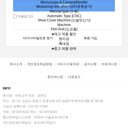
Microscope & Camera/Moniter
Measuring Instrument [3차원측정기]
Manual type [수동]
Automatic Type [CNC]
자동로그인
Shoe Cover Machine [신발덧신기]
Machine
Film Roll [소모품]
♣재고 제품 할인
아이디/비밀번호 찾기
회원 가입
현미경
확대경
♣중고 제품 판매
회사소개
개인정보취급방침
서비스이용약관
공지사항
자유게시판
문의게시판
다운로드
INFO
회사명 : 세현교역
대표 : 양유민
주소 : 경기도 성남시 중원구 둔춘대로 531 쌍용IT트윈타워 B동 6F 607호
사업자 등록번호 : 215-26-37206
전화 : 02-424-6212
팩스 : 02-424-6214
통신판매업신고번호 : 제2015-서울송파-0217호
개인정보관리책임자 : 정보관리책임자