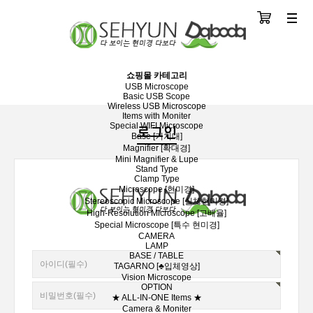
장바구니
분류
쇼핑몰 카테고리
USB Microscope
Basic USB Scope
Wireless USB Microscope
Items with Moniter
Special WIFI Microscope
로그인
Base [거치대]
Magnifier [확대경]
Mini Magnifier & Lupe
Stand Type
Clamp Type
Microscope [현미경]
Stereoscopic Microscope [실체현미경]
High-Resolution Microscope [고배율]
Special Microscope [특수 현미경]
CAMERA
LAMP
BASE / TABLE
TAGARNO [♣입체영상]
Vision Microscope
OPTION
★ ALL-IN-ONE Items ★
Camera & Moniter