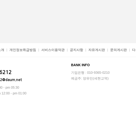
소개
개인정보취급방침
서비스이용약관
공지사항
자유게시판
문의게시판
다
BANK INFO
-6212
기업은행 : 010-9365-0210
예금주: 양유민(세현교역)
12@daum.net
0 - pm 05:30
2:00 - pm 01:00