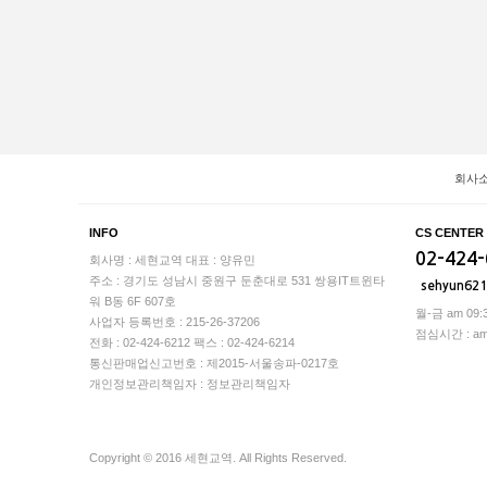
회사
INFO
CS CENTER
02-424
회사명 : 세현교역
대표 : 양유민
주소 : 경기도 성남시 중원구 둔춘대로 531 쌍용IT트윈타
sehyun62
워 B동 6F 607호
월-금 am 09:3
사업자 등록번호 : 215-26-37206
점심시간 : am 1
전화 : 02-424-6212
팩스 : 02-424-6214
통신판매업신고번호 : 제2015-서울송파-0217호
개인정보관리책임자 : 정보관리책임자
Copyright © 2016 세현교역. All Rights Reserved.