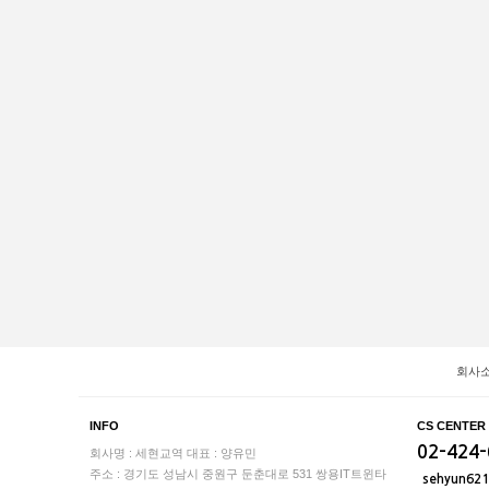
회사
INFO
CS CENTER
02-424
회사명 : 세현교역
대표 : 양유민
주소 : 경기도 성남시 중원구 둔춘대로 531 쌍용IT트윈타
sehyun62