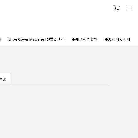
장바구니
분류
]
Shoe Cover Machine [신발덧신기]
♣재고 제품 할인
♣중고 제품 판매
록순