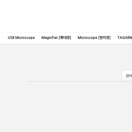
USB Microscope
Magnifier [확대경]
Microscope [현미경]
TAGAR
판