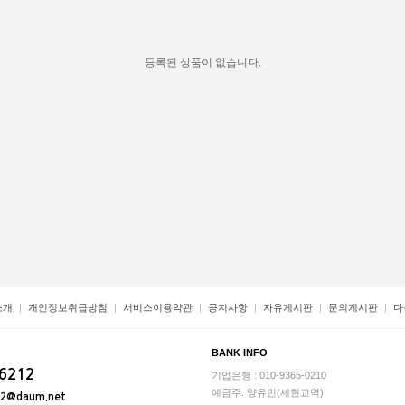
등록된 상품이 없습니다.
소개
개인정보취급방침
서비스이용약관
공지사항
자유게시판
문의게시판
다
BANK INFO
-6212
기업은행 : 010-9365-0210
예금주: 양유민(세현교역)
12@daum.net