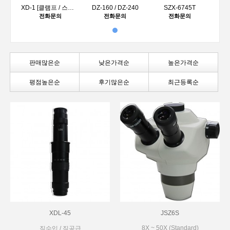
XD-1 [클램프 / 스텐드]
DZ-160 / DZ-240
SZX-6745T
전화문의
전화문의
전화문의
판매많은순
낮은가격순
높은가격순
평점높은순
후기많은순
최근등록순
XDL-45
JSZ6S
8X ~ 50X (Standard)
직수입 / 직공급