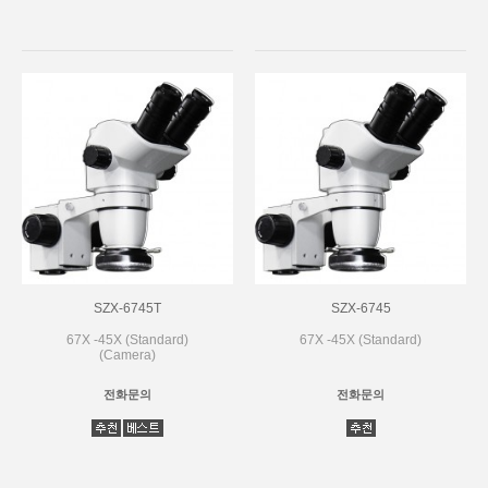
SZX-6745T
SZX-6745
67X -45X (Standard)
67X -45X (Standard)
(Camera)
전화문의
전화문의