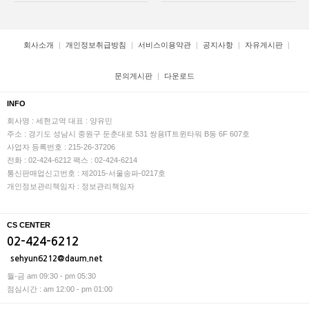
회사소개
개인정보취급방침
서비스이용약관
공지사항
자유게시판
문의게시판
다운로드
INFO
회사명 : 세현교역
대표 : 양유민
주소 : 경기도 성남시 중원구 둔춘대로 531 쌍용IT트윈타워 B동 6F 607호
사업자 등록번호 : 215-26-37206
전화 : 02-424-6212
팩스 : 02-424-6214
통신판매업신고번호 : 제2015-서울송파-0217호
개인정보관리책임자 : 정보관리책임자
CS CENTER
02-424-6212
sehyun6212@daum.net
월-금 am 09:30 - pm 05:30
점심시간 : am 12:00 - pm 01:00