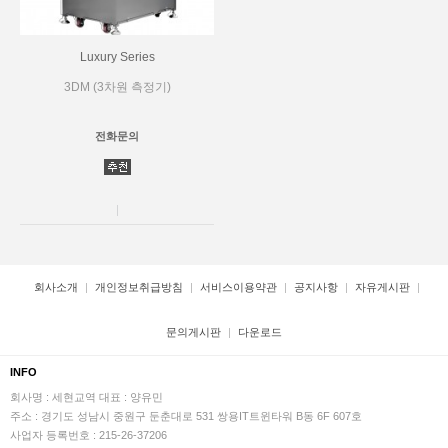
Luxury Series
3DM (3차원 측정기)
전화문의
회사소개
개인정보취급방침
서비스이용약관
공지사항
자유게시판
문의게시판
다운로드
INFO
회사명 : 세현교역
대표 : 양유민
주소 : 경기도 성남시 중원구 둔춘대로 531 쌍용IT트윈타워 B동 6F 607호
사업자 등록번호 : 215-26-37206